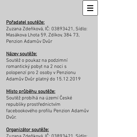
Pořadatel soutěže:
Zuzana Zdeňková, IČ:
03893421
, Sídlo:
Masákova Lhota 59, Zdíkov, 384 73,
Penzion Adamův Dvůr
Název soutěže:
Soutěž o poukaz na podzimní
romantický pobyt na 2 noci s
polopenzí pro 2 osoby v Penzionu
Adamův Dvůr platný do
15.12.2019
Místo průběhu soutěže:
Soutěž probíhá na území České
republiky prostřednictvím
facebookového profilu Penzion Adamův
Dvůr.
Organizátor soutěže:
Zuzana Zdeňková, IČ:
03893421
, Sídlo: