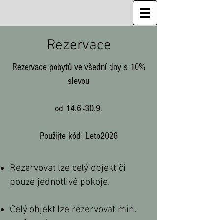
Rezervace
Rezervace pobytů ve všední dny s 10%
slevou
od 14.6.-30.9.
Použijte kód: Leto2026
Rezervovat lze celý objekt či
pouze jednotlivé pokoje.
Celý objekt lze rezervovat min.