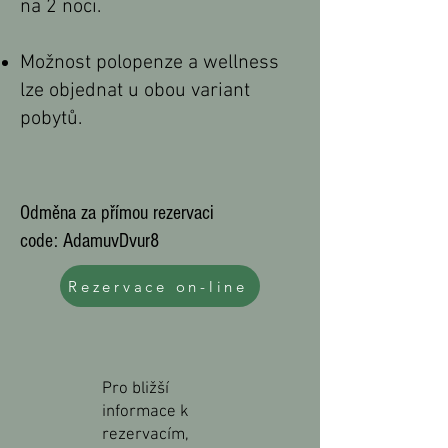
na 2 noci.
Možnost polopenze a wellness
lze objednat u obou variant
pobytů.
Odměna za přímou rezervaci
code: AdamuvDvur8
Rezervace on-line
Pro bližší
infor
mace k
rezervacím,