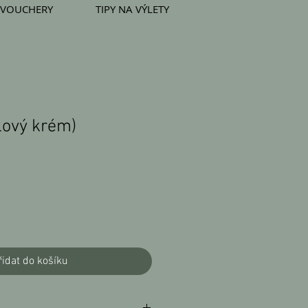
VOUCHERY
TIPY NA VÝLETY
lový krém)
řidat do košíku