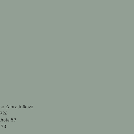
ana Zahradníková
9926
Lhota 59
 73