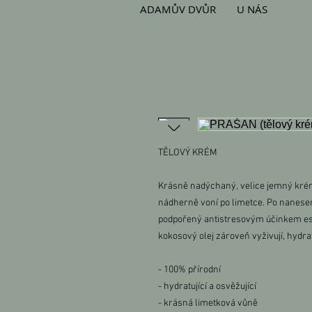
ADAMŮV DVŮR
U NÁS
TĚLOVÝ KRÉM
Krásně nadýchaný, velice jemný krém
nádherně voní po limetce. Po nanesení
podpořený antistresovým účinkem ese
kokosový olej zároveň vyživují, hydrat
- 100% přírodní
- hydratující a osvěžující
- krásná limetková vůně