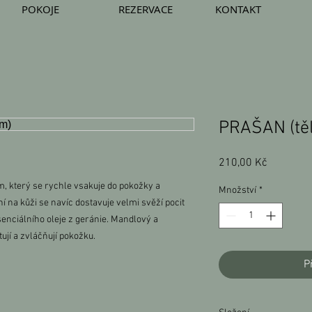
POKOJE
REZERVACE
KONTAKT
PRAŠAN (tě
Cena
210,00 Kč
, který se rychle vsakuje do pokožky a
Množství
*
 na kůži se navíc dostavuje velmi svěží pocit
nciálního oleje z geránie. Mandlový a
ují a zvláčňují pokožku.
P