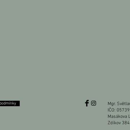
 podmínky
Mgr. Světl
IČO: 0573
Masákova 
Zdíkov 384