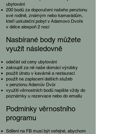
ubytování
200 bodů za doporučení našeho penzionu
své rodině, známým nebo kamarádům,
kteří uskuteční pobyt v Adamovo Dvoře
v délce alespoň 2 nocí
Nasbírané body můžete
využít následovně
odečíst od ceny ubytování
zakoupit za ně naše domácí výrobky
použít útratu v kavárně a restauraci
použít na zaplacení dalších služeb
v penzionu Adamův Dvůr
využití věrnostních bodů napište vždy do
poznámky u rezervace nebo do emailu
Podmínky věrnostního
programu
Sdílení na FB musí být veřejné, abychom