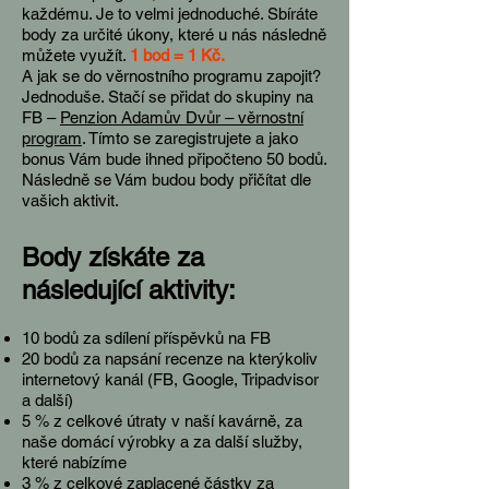
každému. Je to velmi jednoduché. Sbíráte
body za určité úkony, které u nás následně
můžete využít.
1 bod = 1 Kč.
A jak se do věrnostního programu zapojit?
Jednoduše. Stačí se přidat do skupiny na
FB –
Penzion Adamův Dvůr – věrnostní
program
. Tímto se zaregistrujete a jako
bonus Vám bude ihned připočteno 50 bodů.
Následně se Vám budou body přičítat dle
vašich aktivit.
Body získáte za
následující aktivity:
10 bodů za sdílení příspěvků na FB
20 bodů za napsání recenze na kterýkoliv
internetový kanál (FB, Google, Tripadvisor
a další)
5 % z celkové útraty v naší kavárně, za
naše domácí výrobky a za další služby,
které nabízíme
3 % z celkové zaplacené částky za